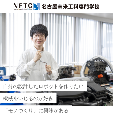
検索
自分の設計したロボットを作りたい
建築の世界に魅力を感じる
生物や化学の授業は面白い
先端技術で生活を便利にしたい
オープンキャンパスに参加して
プロフェッショナルへの最短の道
機械をいじるのが好き
後世に残る仕事がしたい
研究職に就くのが夢だ
スマホアプリを作りたい
確かめてみませんか
なりたい私を目指せる2年間
「モノづくり」に興味がある
自分の想像力で勝負したい
人の健康のために貢献したい
IT業界で時代をリードしたい
これからの未来を切り開く！