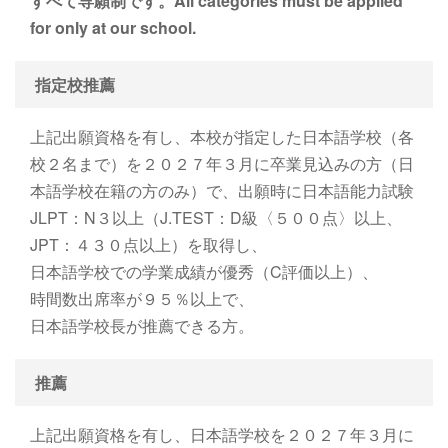
すべて専願制です。All categories must be applied
for only at our school.
指定校推薦
上記出願資格を有し、本校が指定した日本語学校（各
校２名まで）を２０２７年３月に卒業見込みの方（日
本語学校在籍の方のみ）で、出願時に日本語能力試験
JLPT：N３以上（J.TEST：D級〈５００点〉以上、
JPT：４３０点以上）を取得し、
日本語学校での学業成績が優秀（C評価以上）、
時間数出席率が９５％以上で、
日本語学校⾧が推薦できる方。
推薦
上記出願資格を有し、日本語学校を２０２７年３月に