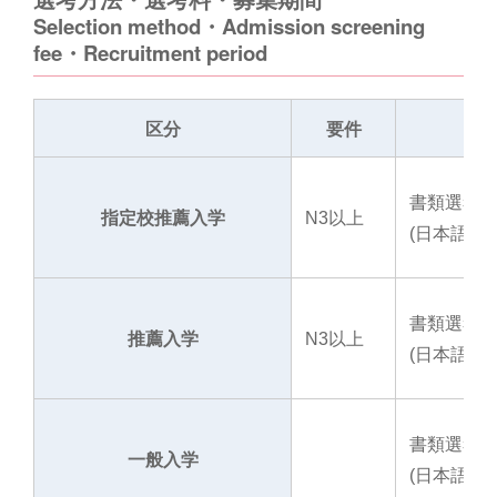
Selection method・Admission screening
fee・Recruitment period
区分
要件
書類選考
指定校推薦入学
N3以上
(日本語・
書類選考
推薦入学
N3以上
(日本語・
書類選考
一般入学
(日本語・