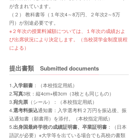
が含まれています。
（２） 教科書等（１年次4～8万円、２年次2～5万
円）が別途必要です。
※２年次の授業料減額については、１年次の成績およ
び出席状況により決定します。（当校奨学金制度規程
による）
提出書類
Submitted documents
1.
入学願書
：（本校指定用紙）
2.
写真
3枚：縦4cm×横3cm（3枚とも同じもの）
3.
宛先票
（シール）：（本校指定用紙）
4.
選考料振込
通知書：入学選考料２万円を振込後、振
込通知書（願書用）を添付。（本校指定用紙）
5.
出身国最終学校の成績証明書、卒業証明書
：（日本
語訳が必要）※大学等を出ている場合でも高校の書類