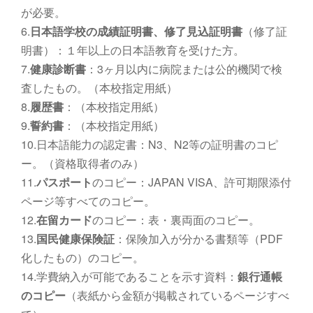
が必要。
6.
日本語学校の成績証明書、修了見込証明書
（修了証
明書）：１年以上の日本語教育を受けた方。
7.
健康診断書
：3ヶ月以内に病院または公的機関で検
査したもの。（本校指定用紙）
8.
履歴書
：（本校指定用紙）
9.
誓約書
：（本校指定用紙）
10.日本語能力の認定書：N3、N2等の証明書のコピ
ー。（資格取得者のみ）
11.
パスポート
のコピー：JAPAN VISA、許可期限添付
ページ等すべてのコピー。
12.
在留カード
のコピー：表・裏両面のコピー。
13.
国民健康保険証
：保険加入が分かる書類等（PDF
化したもの）のコピー。
14.学費納入が可能であることを示す資料：
銀行通帳
のコピー
（表紙から金額が掲載されているページすべ