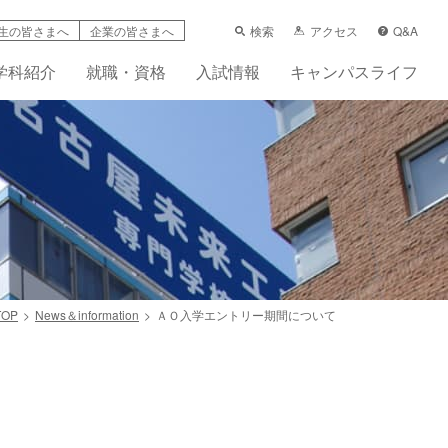
検索
アクセス
Q&A
生の皆さまへ
企業の皆さまへ
学科紹介
就職・資格
入試情報
キャンパスライフ
TOP
News＆information
ＡＯ入学エントリー期間について
学支援制度
科
ーンシップ活動賠償責任保険（任意）
先輩の声
フレット
画