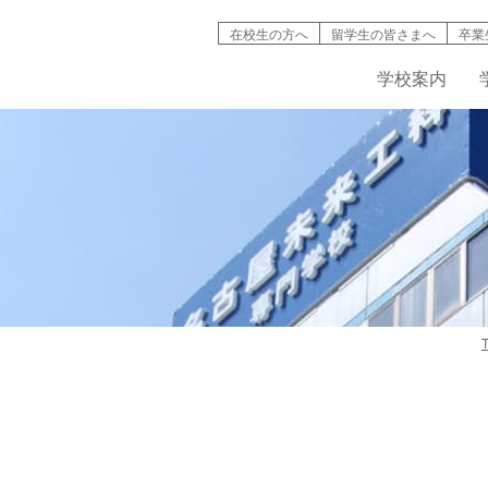
在校生の方へ
留学生の皆さまへ
卒業
学校案内
検索
学校案内
学科紹介
就職情報
募集要項
キャンパスライフ
高等教育の修
バイオ工学
インタ
名古屋未来工科が選ばれる理由
機械・自動車工学科
資格取得
AO入試について
学生寮・マンション
入試説明動画
IT学科
情報公開
建築デザイン学科
学費・奨学金制度
学生・生徒災害傷害保険
デジタルパン
学科紹介動
て