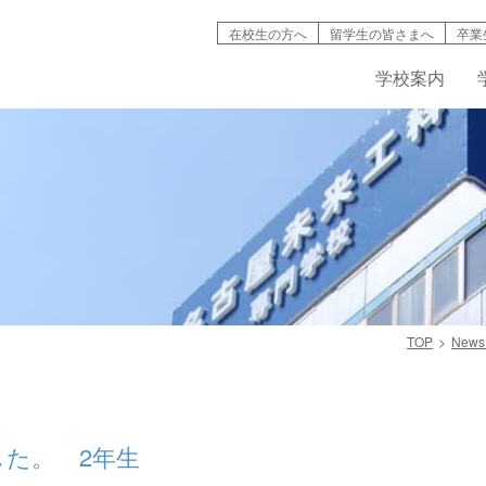
在校生の方へ
留学生の皆さまへ
卒業
学校案内
検索
TOP
News
学校案内
学科紹介
就職情報
募集要項
キャンパスライフ
高等教育の修
バイオ工学
インタ
名古屋未来工科が選ばれる理由
機械・自動車工学科
資格取得
AO入試について
学生寮・マンション
入試説明動画
IT学科
情報公開
建築デザイン学科
学費・奨学金制度
学生・生徒災害傷害保険
デジタルパン
学科紹介動
た。 2年生