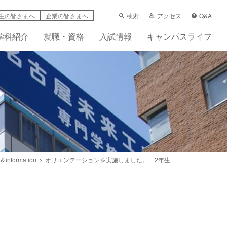
検索
アクセス
Q&A
生の皆さまへ
企業の皆さまへ
学科紹介
就職・資格
入試情報
キャンパスライフ
＆information
オリエンテーションを実施しました。 2年生
学支援制度
科
ーンシップ活動賠償責任保険（任意）
先輩の声
フレット
画