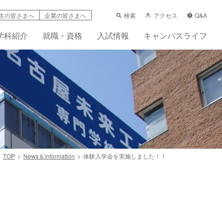
検索
アクセス
Q&A
生の皆さまへ
企業の皆さまへ
学科紹介
就職・資格
入試情報
キャンパスライフ
TOP
News＆information
体験入学会を実施しました！！
学支援制度
科
ーンシップ活動賠償責任保険（任意）
先輩の声
フレット
画