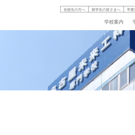
在校生の方へ
留学生の皆さまへ
卒業
学校案内
検索
学校案内
学科紹介
就職情報
募集要項
キャンパスライフ
高等教育の修
バイオ工学
インタ
名古屋未来工科が選ばれる理由
機械・自動車工学科
資格取得
AO入試について
学生寮・マンション
入試説明動画
IT学科
情報公開
建築デザイン学科
学費・奨学金制度
学生・生徒災害傷害保険
デジタルパン
学科紹介動