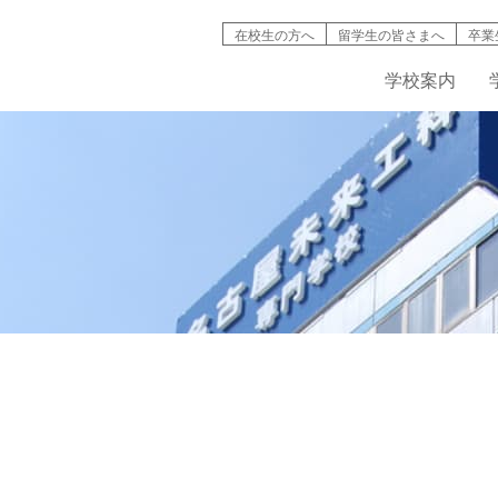
在校生の方へ
留学生の皆さまへ
卒業
学校案内
検索
学校案内
学科紹介
就職情報
募集要項
キャンパスライフ
高等教育の修
バイオ工学
インタ
名古屋未来工科が選ばれる理由
機械・自動車工学科
資格取得
AO入試について
学生寮・マンション
入試説明動画
IT学科
情報公開
建築デザイン学科
学費・奨学金制度
学生・生徒災害傷害保険
デジタルパン
学科紹介動