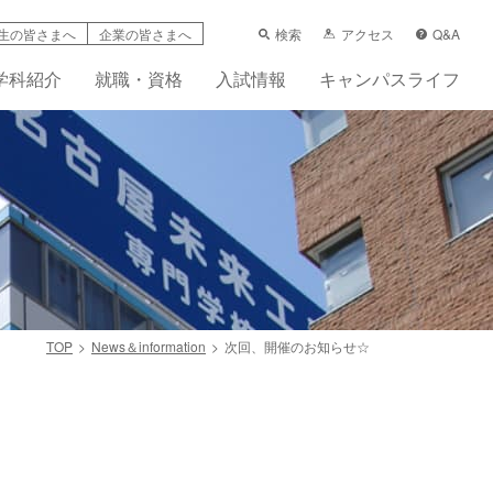
検索
アクセス
Q&A
生の皆さまへ
企業の皆さまへ
学科紹介
就職・資格
入試情報
キャンパスライフ
TOP
News＆information
次回、開催のお知らせ☆
学支援制度
科
ーンシップ活動賠償責任保険（任意）
先輩の声
フレット
画