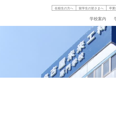
在校生の方へ
留学生の皆さまへ
卒業
学校案内
検索
学校案内
学科紹介
就職情報
募集要項
キャンパスライフ
高等教育の修
バイオ工学
インタ
名古屋未来工科が選ばれる理由
機械・自動車工学科
資格取得
AO入試について
学生寮・マンション
入試説明動画
IT学科
情報公開
建築デザイン学科
学費・奨学金制度
学生・生徒災害傷害保険
デジタルパン
学科紹介動