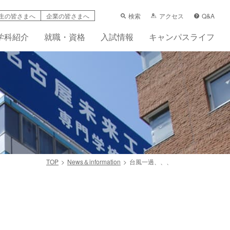
検索
アクセス
Q&A
生の皆さまへ
企業の皆さまへ
学科紹介
就職・資格
入試情報
キャンパスライフ
TOP
News＆information
台風一過、、、
学支援制度
科
ーンシップ活動賠償責任保険（任意）
先輩の声
フレット
画