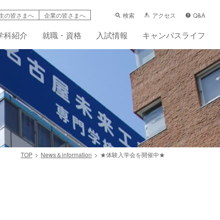
検索
アクセス
Q&A
生の皆さまへ
企業の皆さまへ
学科紹介
就職・資格
入試情報
キャンパスライフ
TOP
News＆information
★体験入学会を開催中★
学支援制度
科
ーンシップ活動賠償責任保険（任意）
先輩の声
フレット
画