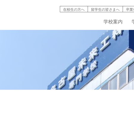
在校生の方へ
留学生の皆さまへ
卒業
学校案内
検索
学校案内
学科紹介
就職情報
募集要項
キャンパスライフ
高等教育の修
バイオ工学
インタ
名古屋未来工科が選ばれる理由
機械・自動車工学科
資格取得
AO入試について
学生寮・マンション
入試説明動画
IT学科
情報公開
建築デザイン学科
学費・奨学金制度
学生・生徒災害傷害保険
デジタルパン
学科紹介動