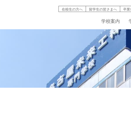
在校生の方へ
留学生の皆さまへ
卒業
学校案内
検索
学校案内
学科紹介
就職情報
募集要項
キャンパスライフ
高等教育の修
バイオ工学
インタ
名古屋未来工科が選ばれる理由
機械・自動車工学科
資格取得
AO入試について
学生寮・マンション
入試説明動画
IT学科
情報公開
建築デザイン学科
学費・奨学金制度
学生・生徒災害傷害保険
デジタルパン
学科紹介動