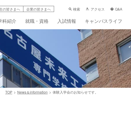
検索
アクセス
Q&A
生の皆さまへ
企業の皆さまへ
学科紹介
就職・資格
入試情報
キャンパスライフ
TOP
News＆information
体験入学会のお知らせです。
学支援制度
科
ーンシップ活動賠償責任保険（任意）
先輩の声
フレット
画