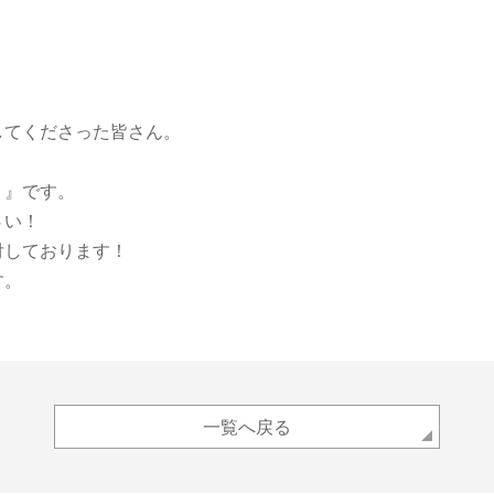
してくださった皆さん。
）
』です。
さい！
付しております！
す。
一覧へ戻る