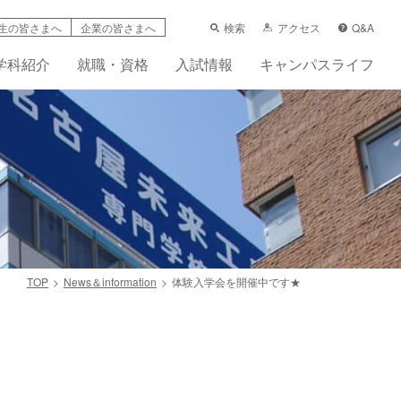
検索
アクセス
Q&A
生の皆さまへ
企業の皆さまへ
学科紹介
就職・資格
入試情報
キャンパスライフ
TOP
News＆information
体験入学会を開催中です★
学支援制度
科
ーンシップ活動賠償責任保険（任意）
先輩の声
フレット
画