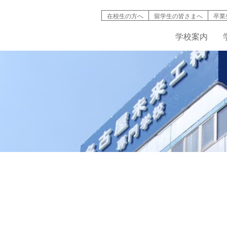
在校生の方へ
留学生の皆さまへ
卒業
学校案内
検索
学校案内
学科紹介
就職情報
募集要項
キャンパスライフ
高等教育の修
バイオ工学
インタ
名古屋未来工科が選ばれる理由
機械・自動車工学科
資格取得
AO入試について
学生寮・マンション
入試説明動画
IT学科
情報公開
建築デザイン学科
学費・奨学金制度
学生・生徒災害傷害保険
デジタルパン
学科紹介動