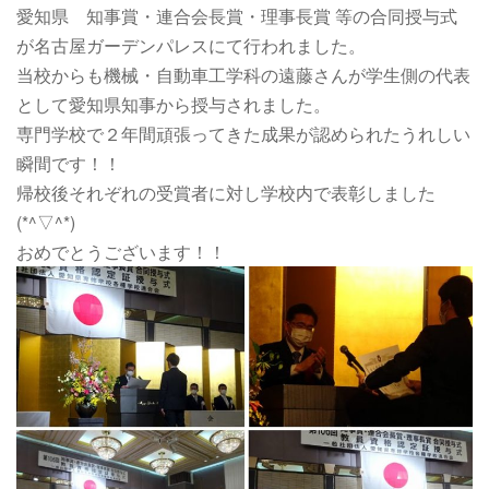
愛知県 知事賞・連合会長賞・理事長賞 等の合同授与式
が名古屋ガーデンパレスにて行われました。
当校からも機械・自動車工学科の遠藤さんが学生側の代表
として愛知県知事から授与されました。
専門学校で２年間頑張ってきた成果が認められたうれしい
瞬間です！！
帰校後それぞれの受賞者に対し学校内で表彰しました
(*^▽^*)
おめでとうございます！！