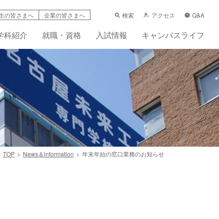
検索
アクセス
Q&A
生の皆さまへ
企業の皆さまへ
学科紹介
就職・資格
入試情報
キャンパスライフ
TOP
News＆information
年末年始の窓口業務のお知らせ
学支援制度
科
ーンシップ活動賠償責任保険（任意）
先輩の声
フレット
画