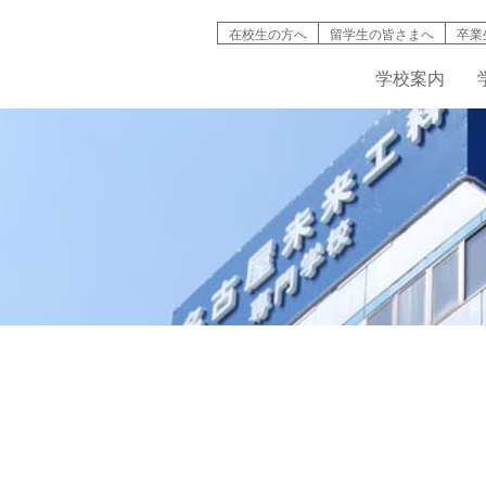
在校生の方へ
留学生の皆さまへ
卒業
学校案内
検索
学校案内
学科紹介
就職情報
募集要項
キャンパスライフ
高等教育の修
バイオ工学
インタ
名古屋未来工科が選ばれる理由
機械・自動車工学科
資格取得
AO入試について
学生寮・マンション
入試説明動画
IT学科
情報公開
建築デザイン学科
学費・奨学金制度
学生・生徒災害傷害保険
デジタルパン
学科紹介動