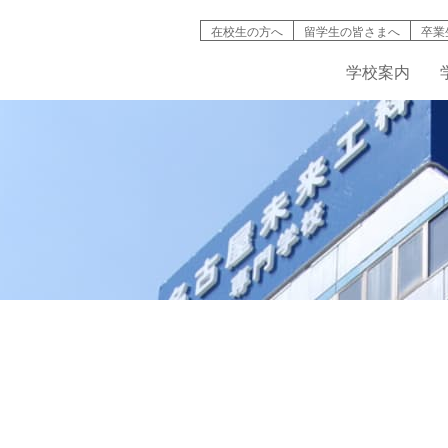
在校生の方へ
留学生の皆さまへ
卒業
学校案内
検索
学校案内
学科紹介
就職情報
募集要項
キャンパスライフ
高等教育の修
バイオ工学
インタ
名古屋未来工科が選ばれる理由
機械・自動車工学科
資格取得
AO入試について
学生寮・マンション
入試説明動画
IT学科
情報公開
建築デザイン学科
学費・奨学金制度
学生・生徒災害傷害保険
デジタルパン
学科紹介動