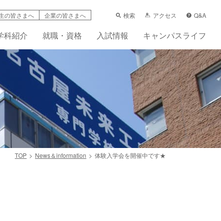
検索
アクセス
Q&A
生の皆さまへ
企業の皆さまへ
学科紹介
就職・資格
入試情報
キャンパスライフ
TOP
News＆information
体験入学会を開催中です★
学支援制度
科
ーンシップ活動賠償責任保険（任意）
先輩の声
フレット
画