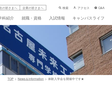
検索
アクセス
Q&A
生の皆さまへ
企業の皆さまへ
学科紹介
就職・資格
入試情報
キャンパスライフ
TOP
News＆information
体験入学会を開催中です★
学支援制度
科
ーンシップ活動賠償責任保険（任意）
先輩の声
フレット
画