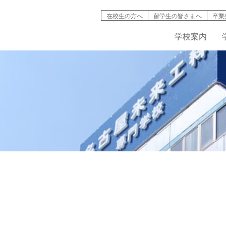
在校生の方へ
留学生の皆さまへ
卒業
学校案内
検索
学校案内
学科紹介
就職情報
募集要項
キャンパスライフ
高等教育の修
バイオ工学
インタ
名古屋未来工科が選ばれる理由
機械・自動車工学科
資格取得
AO入試について
学生寮・マンション
入試説明動画
IT学科
情報公開
建築デザイン学科
学費・奨学金制度
学生・生徒災害傷害保険
デジタルパン
学科紹介動