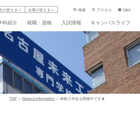
検索
アクセス
Q&A
生の皆さまへ
企業の皆さまへ
学科紹介
就職・資格
入試情報
キャンパスライフ
TOP
News＆information
体験入学会を開催中です★
学支援制度
科
ーンシップ活動賠償責任保険（任意）
先輩の声
フレット
画