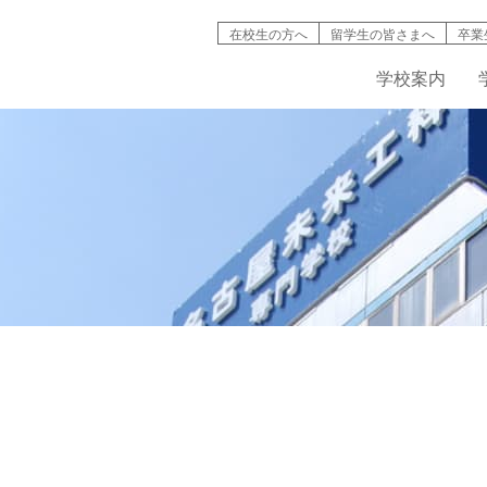
在校生の方へ
留学生の皆さまへ
卒業
学校案内
検索
学校案内
学科紹介
就職情報
募集要項
キャンパスライフ
高等教育の修
バイオ工学
インタ
名古屋未来工科が選ばれる理由
機械・自動車工学科
資格取得
AO入試について
学生寮・マンション
入試説明動画
IT学科
情報公開
建築デザイン学科
学費・奨学金制度
学生・生徒災害傷害保険
デジタルパン
学科紹介動