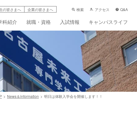
検索
アクセス
Q&A
生の皆さまへ
企業の皆さまへ
学科紹介
就職・資格
入試情報
キャンパスライフ
P
News＆information
明日は体験入学会を開催します！！
学支援制度
科
ーンシップ活動賠償責任保険（任意）
先輩の声
フレット
画