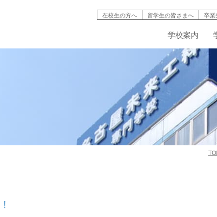
在校生の方へ
留学生の皆さまへ
卒業
学校案内
検索
TO
学校案内
学科紹介
就職情報
募集要項
キャンパスライフ
高等教育の修
バイオ工学
インタ
名古屋未来工科が選ばれる理由
機械・自動車工学科
資格取得
AO入試について
学生寮・マンション
入試説明動画
IT学科
情報公開
建築デザイン学科
学費・奨学金制度
学生・生徒災害傷害保険
デジタルパン
学科紹介動
！