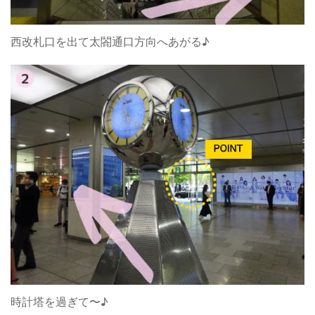
西改札口を出て太閤通口方向へあがる♪
時計塔を過ぎて〜♪