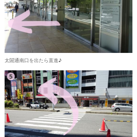
太閤通南口を出たら直進♪